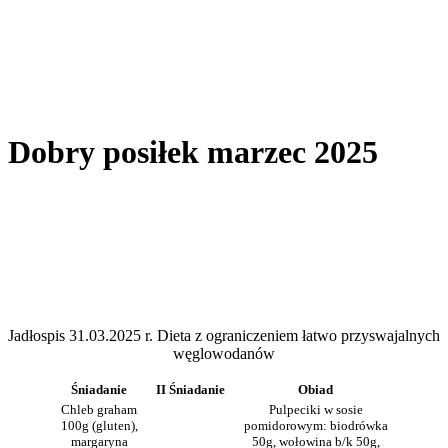
Dobry posiłek marzec 2025
Jadłospis 31.03.2025 r. Dieta z ograniczeniem łatwo przyswajalnych
węglowodanów
Śniadanie
II Śniadanie
Obiad
Chleb graham
Pulpeciki w sosie
100g (gluten),
pomidorowym: biodrówka
margaryna
50g, wołowina b/k 50g,