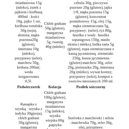
śniadaniowa 15g
cebula 30g, pieczywo
(mleko), żurek z
pszenne 20g (gluten), jajka
jajkiem i kiełbasą
1/8, mąka pszenna 15g
400ml : kości
(gluten), koncentrat
10g, jajko 1 szt,
pomidorowy 15g, olej 15g,
Chleb graham
kiełbasa toruńska
mąka ziemniaczana 5g,
50g (gluten),
50g (soja),
przyprawy: (seler), ryż 80g,
margaryna
słonina, mąka
fasolka z wody :fasolka
śniadaniowa
pszenna20g
szparagowa 150g, masło
5g, twaróg
(gluten),
ekstra ( mleko), bułka tarta 5g
40g (mleko)
śmietana 10g
(gluten), zupa ziemniaczana z
(mleko),
kaszą jęczmienną :ziemniaki
przyprawy (seler),
250g, kasza jęczmienna
marchew 50g,
(gluten) marchew 30g, seler
herbata 200ml,
20g, pietruszka 20g, śmietana
woda
20g (mleko), wywar kostny,
niegazowana
przyprawy (seler), kompot z
0,5l.
owoców mieszanych 200 ml.
Podwieczorek
Kolacja
Posiłek wieczorny
Chleb graham
100g (gluten),
margaryna
Kanapka z
śniadaniowa
szynką : szynka z
15g (mleko),
indyka 30g(soja),
szynka
chleb graham
Surówka z marchewki i selera
wiejska 60g
50g (gluten),
: marchewka 70g, seler 30g,
,papryka
margaryna
olej, przyprawy.