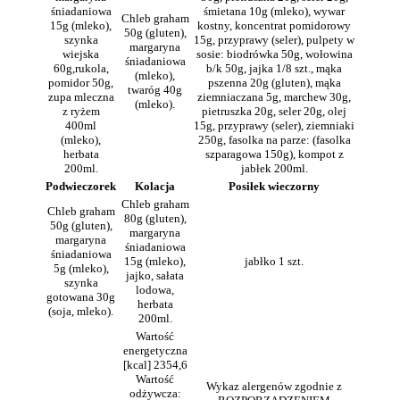
śniadaniowa
śmietana 10g (mleko), wywar
Chleb graham
15g (mleko),
kostny, koncentrat pomidorowy
50g (gluten),
szynka
15g, przyprawy (seler), pulpety w
margaryna
wiejska
sosie: biodrówka 50g, wołowina
śniadaniowa
60g,rukola,
b/k 50g, jajka 1/8 szt., mąka
(mleko),
pomidor 50g,
pszenna 20g (gluten), mąka
twaróg 40g
zupa mleczna
ziemniaczana 5g, marchew 30g,
(mleko).
z ryżem
pietruszka 20g, seler 20g, olej
400ml
15g, przyprawy (seler), ziemniaki
(mleko),
250g, fasolka na parze: (fasolka
herbata
szparagowa 150g), kompot z
200ml.
jabłek 200ml.
Podwieczorek
Kolacja
Posiłek wieczorny
Chleb graham
Chleb graham
80g (gluten),
50g (gluten),
margaryna
margaryna
śniadaniowa
śniadaniowa
15g (mleko),
jabłko 1 szt.
5g (mleko),
jajko, sałata
szynka
lodowa,
gotowana 30g
herbata
(soja, mleko).
200ml.
Wartość
energetyczna
[kcal] 2354,6
Wartość
Wykaz alergenów zgodnie z
odżywcza: