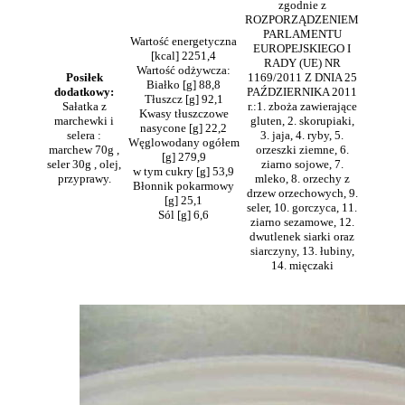
zgodnie z
ROZPORZĄDZENIEM
PARLAMENTU
Wartość energetyczna
EUROPEJSKIEGO I
[kcal] 2251,4
RADY (UE) NR
Wartość odżywcza:
Posiłek
1169/2011 Z DNIA 25
Białko [g] 88,8
dodatkowy:
PAŹDZIERNIKA 2011
Tłuszcz [g] 92,1
Sałatka z
r.:1. zboża zawierające
Kwasy tłuszczowe
marchewki i
gluten, 2. skorupiaki,
nasycone [g] 22,2
selera :
3. jaja, 4. ryby, 5.
Węglowodany ogółem
marchew 70g ,
orzeszki ziemne, 6.
[g] 279,9
seler 30g , olej,
ziarno sojowe, 7.
w tym cukry [g] 53,9
przyprawy.
mleko, 8. orzechy z
Błonnik pokarmowy
drzew orzechowych, 9.
[g] 25,1
seler, 10. gorczyca, 11.
Sól [g] 6,6
ziarno sezamowe, 12.
dwutlenek siarki oraz
siarczyny, 13. łubiny,
14. mięczaki