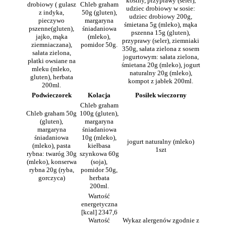
kostny, przyprawy (seler),
drobiowy ( gulasz
Chleb graham
udziec drobiowy w sosie:
z indyka,
50g (gluten),
udziec drobiowy 200g,
pieczywo
margaryna
śmietana 5g (mleko), mąka
pszenne(gluten),
śniadaniowa
pszenna 15g (gluten),
jajko, mąka
(mleko),
przyprawy (seler), ziemniaki
ziemniaczana),
pomidor 50g.
350g, sałata zielona z sosem
sałata zielona,
jogurtowym: sałata zielona,
płatki owsiane na
śmietana 20g (mleko), jogurt
mleku (mleko,
naturalny 20g (mleko),
gluten), herbata
kompot z jabłek 200ml.
200ml.
Podwieczorek
Kolacja
Posiłek wieczorny
Chleb graham
Chleb graham 50g
100g (gluten),
(gluten),
margaryna
margaryna
śniadaniowa
śniadaniowa
10g (mleko),
jogurt naturalny (mleko)
(mleko), pasta
kiełbasa
1szt
rybna: twaróg 30g
szynkowa 60g
(mleko), konserwa
(soja),
rybna 20g (ryba,
pomidor 50g,
gorczyca)
herbata
200ml.
Wartość
energetyczna
[kcal] 2347,6
Wartość
Wykaz alergenów zgodnie z