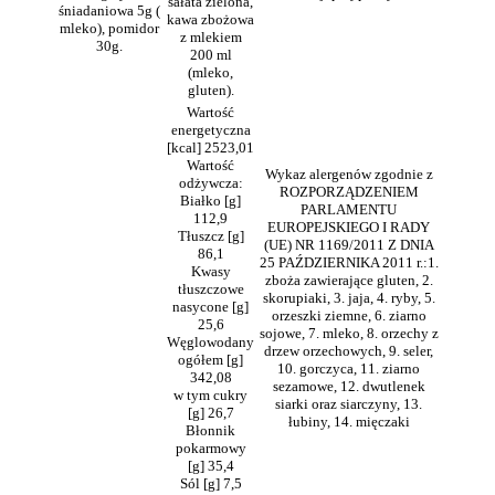
sałata zielona,
śniadaniowa 5g (
kawa zbożowa
mleko), pomidor
z mlekiem
30g.
200 ml
(mleko,
gluten).
Wartość
energetyczna
[kcal] 2523,01
Wartość
Wykaz alergenów zgodnie z
odżywcza:
ROZPORZĄDZENIEM
Białko [g]
PARLAMENTU
112,9
EUROPEJSKIEGO I RADY
Tłuszcz [g]
(UE) NR 1169/2011 Z DNIA
86,1
25 PAŹDZIERNIKA 2011 r.:1.
Kwasy
zboża zawierające gluten, 2.
tłuszczowe
skorupiaki, 3. jaja, 4. ryby, 5.
nasycone [g]
orzeszki ziemne, 6. ziarno
25,6
sojowe, 7. mleko, 8. orzechy z
Węglowodany
drzew orzechowych, 9. seler,
ogółem [g]
10. gorczyca, 11. ziarno
342,08
sezamowe, 12. dwutlenek
w tym cukry
siarki oraz siarczyny, 13.
[g] 26,7
łubiny, 14. mięczaki
Błonnik
pokarmowy
[g] 35,4
Sól [g] 7,5