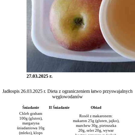
27.03.2025 r.
Jadłospis 26.03.2025 r. Dieta z ograniczeniem łatwo przyswajalnych
węglowodanów
Śniadanie
II Śniadanie
Obiad
Chleb graham
Rosół z makaronem:
100g (gluten),
makaron 25g (gluten, jajko),
margaryna
marchew 30g, pietruszka
śniadaniowa 10g
20g, seler 20g, wywar
(mleko), klops