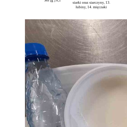
Sól [g ] 6,1
siarki oraz siarczyny, 13.
łubiny, 14. mięczaki