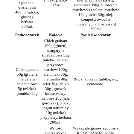
(mleko), jajko
olej, przyprawy (seler),
z płatkami
1/2szt
ziemniaki 350g, surówka z
owsianymi
marchewki i selera: marchew
400ml (mleko,
170 g, seler 30g, olej,
gluten),
kompot z owoców
herbata
mieszanych (mrożonych)
200ml.
200ml
Podwieczorek
Kolacja
Posiłek wieczorny
Chleb graham
100g (gluten),
margaryna
śniadaniowa 15g
(mleko), sałatka
jarzynowa:
Chleb graham
marchew 100g,
50g (gluten),
ziemniaki 30g,
margaryna
pietruszka 40g,
Ryż z jabłkami (jabłka, ryż,
śniadaniowa
seler 30g,jabłko
cynamon).
5g (mleko),
30g , groszek
pomidor 50g
konserwowy,
majonez 20g (jaja,
gorczyca), jajko ,
jogurt naturalny
10g (mleko)
przyprawy, herbata
200ml.
Wartość
Wykaz alergenów zgodnie z
energetyczna
ROZPORZĄDZENIEM