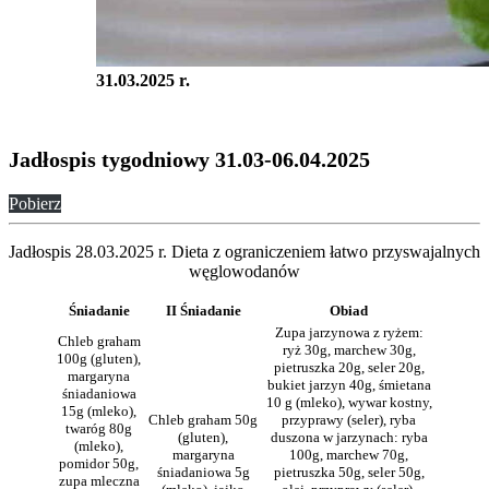
31.03.2025 r.
Jadłospis tygodniowy 31.03-06.04.2025
Pobierz
Jadłospis 28.03.2025 r. Dieta z ograniczeniem łatwo przyswajalnych
węglowodanów
Śniadanie
II Śniadanie
Obiad
Zupa jarzynowa z ryżem:
Chleb graham
ryż 30g, marchew 30g,
100g (gluten),
pietruszka 20g, seler 20g,
margaryna
bukiet jarzyn 40g, śmietana
śniadaniowa
10 g (mleko), wywar kostny,
15g (mleko),
Chleb graham 50g
przyprawy (seler), ryba
twaróg 80g
(gluten),
duszona w jarzynach: ryba
(mleko),
margaryna
100g, marchew 70g,
pomidor 50g,
śniadaniowa 5g
pietruszka 50g, seler 50g,
zupa mleczna