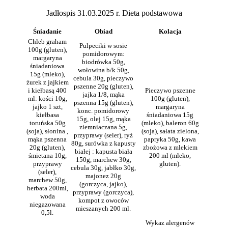
Jadłospis 31.03.2025 r. Dieta podstawowa
Śniadanie
Obiad
Kolacja
Chleb graham
Pulpeciki w sosie
100g (gluten),
pomidorowym:
margaryna
biodrówka 50g,
śniadaniowa
wołowina b/k 50g,
15g (mleko),
cebula 30g, pieczywo
żurek z jajkiem
pszenne 20g (gluten),
i kiełbasą 400
Pieczywo pszenne
jajka 1/8, mąka
ml: kości 10g,
100g (gluten),
pszenna 15g (gluten),
jajko 1 szt,
margaryna
konc. pomidorowy
kiełbasa
śniadaniowa 15g
15g, olej 15g, mąka
toruńska 50g
(mleko), baleron 60g
ziemniaczana 5g,
(soja), słonina ,
(soja), sałata zielona,
przyprawy (seler), ryż
mąka pszenna
papryka 50g, kawa
80g, surówka z kapusty
20g (gluten),
zbożowa z mlekiem
białej : kapusta biała
śmietana 10g,
200 ml (mleko,
150g, marchew 30g,
przyprawy
gluten).
cebula 30g, jabłko 30g,
(seler),
majonez 20g
marchew 50g,
(gorczyca, jajko),
herbata 200ml,
przyprawy (gorczyca),
woda
kompot z owoców
niegazowana
mieszanych 200 ml.
0,5l.
Wykaz alergenów