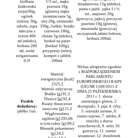
kiełbasa
1/5 szt., mąka
śniadaniowa 15g (mleko),
krakowska
pszenna 10g
pasta z jajek: jajka 1 i ½
(soja) 60g,
(gluten), mąka
szt., majonez 20g
ogórek
ziemniaczana 5g,
(gorczyca, jajko), pieczywo
zielony 50g,
olej 20g, ziemniaki
pszenne 10g (gluten),
rukola, zupa
350g, ćwikła: buraki
musztarda (gorczyca),
mleczna z
czerwone 180g,
szczypiorek,sałata lodowa,
ryżem 400
chrzan 5g (mleko),
herbata 200ml.
ml (mleko),
brokuł na parze
herbata 200
(brokuł 100g),
ml, woda
przyprawy (seler),
niegazowana
kompot z jabłek
0,5l
200ml.
Wykaz alergenów zgodnie
z ROZPORZĄDZENIEM
Wartość
PARLAMENTU
energetyczna [kcal]
EUROPEJSKIEGO I RADY
2325,3
(UE) NR 1169/2011 Z
Wartość odżywcza:
DNIA 25 PAŹDZIERNIKA
Białko [g] 91,3
2011 r.:1. zboża
Tłuszcz [g] 92,4
Posiłek
zawierające gluten, 2.
Kwasy tłuszczowe
dodatkowy:
skorupiaki, 3. jaja, 4. ryby,
nasycone [g] 21,2
jabłko 1szt.
5. orzeszki ziemne, 6.
Węglowodany
ziarno sojowe, 7. mleko, 8.
ogółem [g] 295,06
orzechy z drzew
w tym cukry [g] 69,2
orzechowych, 9. seler, 10.
Błonnik pokarmowy
gorczyca, 11. ziarno
[g] 24,5
sezamowe, 12. dwutlenek