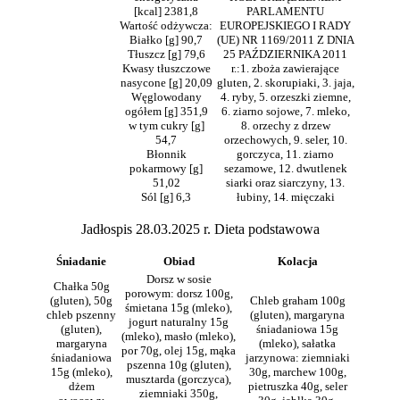
[kcal] 2381,8
PARLAMENTU
Wartość odżywcza:
EUROPEJSKIEGO I RADY
Białko [g] 90,7
(UE) NR 1169/2011 Z DNIA
Tłuszcz [g] 79,6
25 PAŹDZIERNIKA 2011
Kwasy tłuszczowe
r.:1. zboża zawierające
nasycone [g] 20,09
gluten, 2. skorupiaki, 3. jaja,
Węglowodany
4. ryby, 5. orzeszki ziemne,
ogółem [g] 351,9
6. ziarno sojowe, 7. mleko,
w tym cukry [g]
8. orzechy z drzew
54,7
orzechowych, 9. seler, 10.
Błonnik
gorczyca, 11. ziarno
pokarmowy [g]
sezamowe, 12. dwutlenek
51,02
siarki oraz siarczyny, 13.
Sól [g] 6,3
łubiny, 14. mięczaki
Jadłospis 28.03.2025 r. Dieta podstawowa
Śniadanie
Obiad
Kolacja
Dorsz w sosie
Chałka 50g
porowym: dorsz 100g,
(gluten), 50g
Chleb graham 100g
śmietana 15g (mleko),
chleb pszenny
(gluten), margaryna
jogurt naturalny 15g
(gluten),
śniadaniowa 15g
(mleko), masło (mleko),
margaryna
(mleko), sałatka
por 70g, olej 15g, mąka
śniadaniowa
jarzynowa: ziemniaki
pszenna 10g (gluten),
15g (mleko),
30g, marchew 100g,
musztarda (gorczyca),
dżem
pietruszka 40g, seler
ziemniaki 350g,