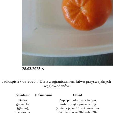
28.03.2025 r.
Jadłospis 27.03.2025 r. Dieta z ograniczeniem łatwo przyswajalnych
węglowodanów
Śniadanie
II Śniadanie
Obiad
Bułka
Zupa pomidorowa z lanym
grahamka
ciastem: mąka pszenna 30g
(gluten),
(gluten), jajko 1/3 szt., marchew
margaryna
30g, pietruszka 20g, seler 20g,