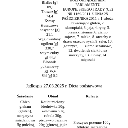
ROZPORZĄDZENIEM
Białko [g]
PARLAMENTU
109,1
EUROPEJSKIEGO I RADY (UE)
Tłuszcz [g]
NR 1169/2011 Z DNIA 25
74,4
PAŹDZIERNIKA 2011 r.:1. zboża
Kwasy
zawierające gluten, 2.
tłuszczowe
skorupiaki, 3. jaja, 4. ryby, 5.
nasycone [g]
orzeszki ziemne, 6. ziarno
21,1
sojowe, 7. mleko, 8. orzechy z
Węglowodany
drzew orzechowych, 9. seler, 10.
ogółem [g]
gorczyca, 11. ziarno sezamowe,
330,7
12. dwutlenek siarki oraz
w tym cukry
siarczyny, 13. łubiny, 14.
[g] 44,3
mięczaki
Błonnik
pokarmowy
[g] 36,4
Sól [g] 6,2
Jadłospis 27.03.2025 r. Dieta podstawowa
Śniadanie
Obiad
Kolacja
Chleb
Kotlet mielony:
graham
biodrówka 50g,
(gluten),
wołowina 50g,
margaryna
cebula 30g,
śniadaniowa
pieczywo pszenne
Pieczywo pszenne 100g
15g (mleko),
20g (gluten), jajka
(gluten), margaryna