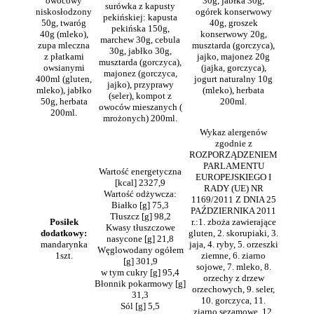
owocowy
30g, jabłka 30g,
surówka z kapusty
niskosłodzony
ogórek konserwowy
pekińskiej: kapusta
50g, twaróg
40g, groszek
pekińska 150g,
40g (mleko),
konserwowy 20g,
marchew 30g, cebula
zupa mleczna
musztarda (gorczyca),
30g, jabłko 30g,
z płatkami
jajko, majonez 20g
musztarda (gorczyca),
owsianymi
(jajka, gorczyca),
majonez (gorczyca,
400ml (gluten,
jogurt naturalny 10g
jajko), przyprawy
mleko), jabłko
(mleko), herbata
(seler), kompot z
50g, herbata
200ml.
owoców mieszanych (
200ml.
mrożonych) 200ml.
Wykaz alergenów
zgodnie z
ROZPORZĄDZENIEM
PARLAMENTU
Wartość energetyczna
EUROPEJSKIEGO I
[kcal] 2327,9
RADY (UE) NR
Wartość odżywcza:
1169/2011 Z DNIA 25
Białko [g] 75,3
PAŹDZIERNIKA 2011
Tłuszcz [g] 98,2
Posiłek
r.:1. zboża zawierające
Kwasy tłuszczowe
dodatkowy:
gluten, 2. skorupiaki, 3.
nasycone [g] 21,8
mandarynka
jaja, 4. ryby, 5. orzeszki
Węglowodany ogółem
1szt.
ziemne, 6. ziarno
[g] 301,9
sojowe, 7. mleko, 8.
w tym cukry [g] 95,4
orzechy z drzew
Błonnik pokarmowy [g]
orzechowych, 9. seler,
31,3
10. gorczyca, 11.
Sól [g] 5,5
ziarno sezamowe, 12.