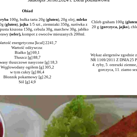
Obiad
:
ryba
100g, bułka tarta 20g (
gluten
), 20g olej,
mleko
Chleb graham 100g (
gluten
0g (
gluten
),
jajka
1/5 szt., ziemniaki 350g, surówka z
20 g (
gorczyca, jajko
), ch
apusta kiszona 150g, cebula 30g, marchew 30g, jabłko
yprawy
(seler),
kompot z owoców mieszanych 200ml.
artość energetyczna [kcal] 2241,7
Wartość odżywcza:
Białko [g] 69,1
Wykaz alergenów zgodn
Tłuszcz [g] 88,7
NR 1169/2011 Z DNIA 25 PAŹ
wasy tłuszczowe nasycone [g] 18,3
4. ryby, 5. orzeszki ziemne
Węglowodany ogółem [g] 305,2
gorczyca, 11. ziarno se
w tym cukry [g] 86,4
Błonnik pokarmowy [g] 26,2
Sól [g] 4,9