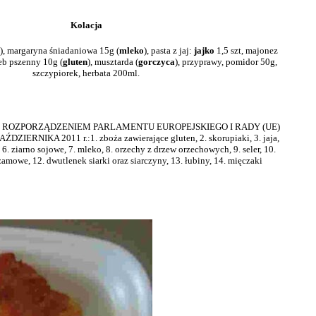
Kolacja
), margaryna śniadaniowa 15g (
mleko
), pasta z jaj:
jajko
1,5 szt, majonez
leb pszenny 10g (
gluten
), musztarda (
gorczyca
), przyprawy, pomidor 50g,
szczypiorek, herbata 200ml.
ie z ROZPORZĄDZENIEM PARLAMENTU EUROPEJSKIEGO I RADY (UE)
DZIERNIKA 2011 r.:1. zboża zawierające gluten, 2. skorupiaki, 3. jaja,
, 6. ziarno sojowe, 7. mleko, 8. orzechy z drzew orzechowych, 9. seler, 10.
zamowe, 12. dwutlenek siarki oraz siarczyny, 13. łubiny, 14. mięczaki