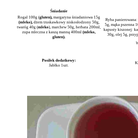
Śniadanie
Rogal 100g (
gluten),
margaryna śniadaniowa 15g
Ryba panierowana
(mleko),
dżem truskawkowy niskosłodzony 50g,
5g, mąka pszenna 1
twaróg 40g (
mleko
), marchew 50g, herbata 200ml,
kapusty kiszonej: k
zupa mleczna z kaszą manną 400ml
(mleko,
30g, olej 5g, prz
gluten).
W
Posiłek dodatkowy:
K
Jabłko 1szt.