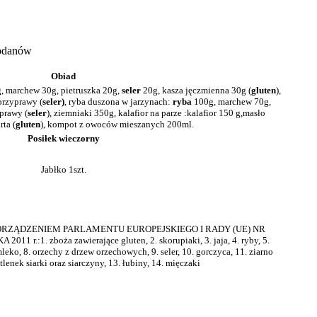
wodanów
Obiad
, marchew 30g, pietruszka 20g,
seler
20g, kasza jęczmienna 30g (
gluten
),
przyprawy (
seler)
, ryba duszona w jarzynach:
ryba
100g, marchew 70g,
yprawy (
seler
), ziemniaki 350g, kalafior na parze :kalafior 150 g,masło
rta (
gluten
), kompot z owoców mieszanych 200ml.
Posiłek wieczorny
Jabłko 1szt.
OZPORZĄDZENIEM PARLAMENTU EUROPEJSKIEGO I RADY (UE) NR
1 r.:1. zboża zawierające gluten, 2. skorupiaki, 3. jaja, 4. ryby, 5.
mleko, 8. orzechy z drzew orzechowych, 9. seler, 10. gorczyca, 11. ziarno
enek siarki oraz siarczyny, 13. łubiny, 14. mięczaki