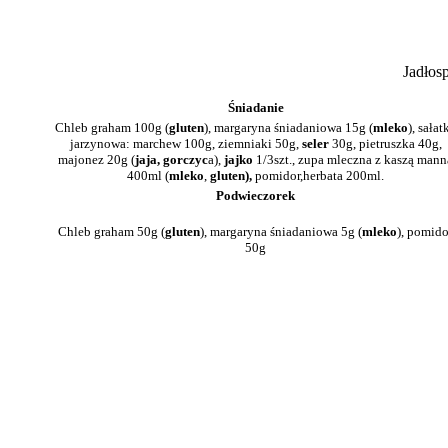
Jadłos
Śniadanie
Chleb graham 100g (
gluten
), margaryna śniadaniowa 15g (
mleko
), sałat
jarzynowa: marchew 100g, ziemniaki 50g,
seler
30g, pietruszka 40g,
majonez 20g (
jaja, gorczyc
a),
jajko
1/3szt., zupa mleczna z kaszą mann
400ml (
mleko
,
gluten),
pomidor,herbata 200ml.
Podwieczorek
Chleb graham 50g (
gluten
), margaryna śniadaniowa 5g (
mleko
), pomido
50g