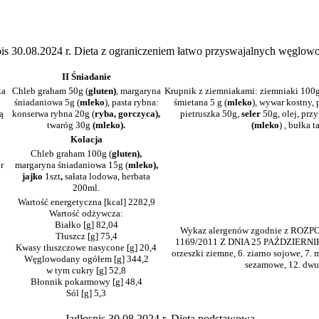
pis 30.08.2024 r. Dieta z ograniczeniem łatwo przyswajalnych węglo
II Śniadanie
ka
Chleb graham 50g (
gluten)
, margaryna
Krupnik z ziemniakami: ziemniaki 100g
śniadaniowa 5g (
mleko
), pasta rybna:
śmietana 5 g (
mleko
), wywar kostny, 
ą
konserwa rybna 20g (
ryba, gorczyca),
pietruszka 50g,
seler
50g, olej, prz
twaróg 30g
(mleko).
(mleko
) , bułka ta
Kolacja
Chleb graham 100g (
gluten),
r
margaryna śniadaniowa 15g (
mleko),
jajko
1szt
,
sałata lodowa, herbata
200ml.
Wartość energetyczna [kcal] 2282,9
Wartość odżywcza:
Białko [g] 82,04
Wykaz alergenów zgodnie z R
Tłuszcz [g] 75,4
1169/2011 Z DNIA 25 PAŹDZIERNIKA 201
Kwasy tłuszczowe nasycone [g] 20,4
orzeszki ziemne, 6. ziarno sojowe, 7. 
Węglowodany ogółem [g] 344,2
sezamowe, 12. dwutl
w tym cukry [g] 52,8
Błonnik pokarmowy [g] 48,4
Sól [g] 5,3
Jadłospis 30.08.2024 r. Dieta podstawowa