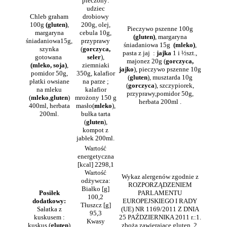
pieczony:
udziec
Chleb graham
drobiowy
100g
(gluten)
,
200g, olej,
Pieczywo pszenne 100g
margaryna
cebula 10g,
(gluten)
, margaryna
śniadaniowa15g,
przyprawy
śniadaniowa 15g
(mleko)
,
szynka
(
gorczyca,
pasta z jaj :
jajka
1 i ½szt.,
gotowana
seler
),
majonez 20g (
gorczyca,
(mleko, soja)
,
ziemniaki
jajko
), pieczywo pszenne 10g
pomidor 50g,
350g, kalafior
(
gluten
), musztarda 10g
płatki owsiane
na parze ;
(
gorczyca
), szczypiorek,
na mleku
kalafior
przyprawy,pomidor 50g,
(
mleko
,
gluten
)
mrożony 150 g
herbata 200ml .
400ml, herbata
masło(
mleko
),
200ml.
bułka tarta
(
gluten
),
kompot z
jabłek 200ml.
Wartość
energetyczna
[kcal] 2298,1
Wartość
Wykaz alergenów zgodnie z
odżywcza:
ROZPORZĄDZENIEM
Białko [g]
Posiłek
PARLAMENTU
100,2
dodatkowy:
EUROPEJSKIEGO I RADY
Tłuszcz [g]
Sałatka z
(UE) NR 1169/2011 Z DNIA
95,3
kuskusem :
25 PAŹDZIERNIKA 2011 r.:1.
Kwasy
kuskus (
gluten
)
zboża zawierające gluten, 2.