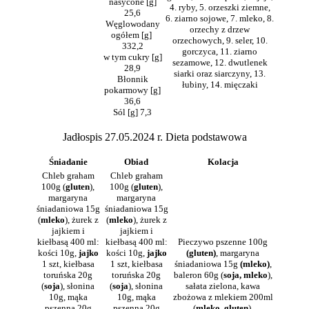
nasycone [g]
4. ryby, 5. orzeszki ziemne,
25,6
6. ziarno sojowe, 7. mleko, 8.
Węglowodany
orzechy z drzew
ogółem [g]
orzechowych, 9. seler, 10.
332,2
gorczyca, 11. ziarno
w tym cukry [g]
sezamowe, 12. dwutlenek
28,9
siarki oraz siarczyny, 13.
Błonnik
łubiny, 14. mięczaki
pokarmowy [g]
36,6
Sól [g] 7,3
Jadłospis 27.05.2024 r. Dieta podstawowa
Śniadanie
Obiad
Kolacja
Chleb graham
Chleb graham
100g (
gluten
),
100g (
gluten
),
margaryna
margaryna
śniadaniowa 15g
śniadaniowa 15g
(
mleko
), żurek z
(
mleko
), żurek z
jajkiem i
jajkiem i
kiełbasą 400 ml:
kiełbasą 400 ml:
Pieczywo pszenne 100g
kości 10g,
jajko
kości 10g,
jajko
(gluten)
, margaryna
1 szt, kiełbasa
1 szt, kiełbasa
śniadaniowa 15g
(mleko)
,
toruńska 20g
toruńska 20g
baleron 60g (
soja, mleko
),
(
soja
), słonina
(
soja
), słonina
sałata zielona, kawa
10g, mąka
10g, mąka
zbożowa z mlekiem 200ml
pszenna 20g
pszenna 20g
(
mleko
,
gluten
).