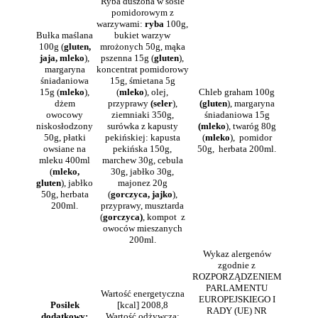
Ryba duszona w sosie
pomidorowym z
warzywami:
ryba
100g,
Bułka maślana
bukiet warzyw
100g (
gluten,
mrożonych 50g, mąka
jaja, mleko
),
pszenna 15g (
gluten
),
margaryna
koncentrat pomidorowy
śniadaniowa
15g, śmietana 5g
15g (
mleko
),
(
mleko
), olej,
Chleb graham 100g
dżem
przyprawy
(seler
),
(gluten
), margaryna
owocowy
ziemniaki 350g,
śniadaniowa 15g
niskosłodzony
surówka z kapusty
(mleko
), twaróg 80g
50g, płatki
pekińskiej: kapusta
(
mleko
), pomidor
owsiane na
pekińska 150g,
50g, herbata 200ml.
mleku 400ml
marchew 30g, cebula
(
mleko,
30g, jabłko 30g,
gluten
), jabłko
majonez 20g
50g, herbata
(
gorczyca, jajko
),
200ml.
przyprawy, musztarda
(
gorczyca)
, kompot z
owoców mieszanych
200ml.
Wykaz alergenów
zgodnie z
ROZPORZĄDZENIEM
PARLAMENTU
Wartość energetyczna
EUROPEJSKIEGO I
Posiłek
[kcal] 2008,8
RADY (UE) NR
dodatkowy:
Wartość odżywcza: