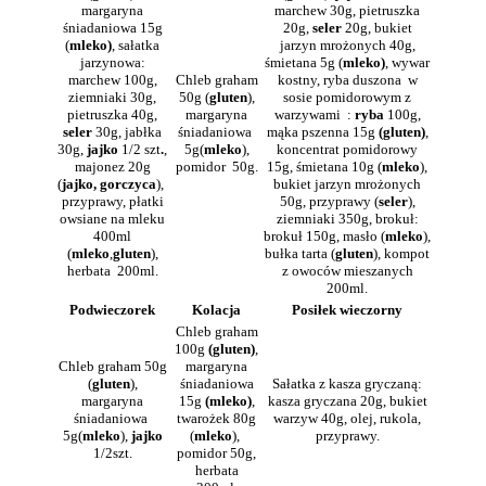
margaryna
marchew 30g, pietruszka
śniadaniowa 15g
20g,
seler
20g, bukiet
(
mleko)
, sałatka
jarzyn mrożonych 40g,
jarzynowa:
śmietana 5g (
mleko)
, wywar
marchew 100g,
Chleb graham
kostny, ryba duszona w
ziemniaki 30g,
50g (
gluten
),
sosie pomidorowym z
pietruszka 40g,
margaryna
warzywami :
ryba
100g,
seler
30g, jabłka
śniadaniowa
mąka pszenna 15g
(gluten)
,
30g,
jajko
1/2 szt
.
,
5g(
mleko
),
koncentrat pomidorowy
majonez 20g
pomidor
50g.
15g, śmietana 10g (
mleko
),
(
jajko, gorczyca
),
bukiet jarzyn mrożonych
przyprawy, płatki
50g, przyprawy (
seler
),
owsiane na mleku
ziemniaki 350g, brokuł:
400ml
brokuł 150g, masło (
mleko
),
(
mleko
,
gluten
),
bułka tarta (
gluten
), kompot
herbata 200ml.
z owoców mieszanych
200ml.
Podwieczorek
Kolacja
Posiłek wieczorny
Chleb graham
100g
(gluten)
,
Chleb graham 50g
margaryna
(
gluten
),
śniadaniowa
Sałatka z kasza gryczaną:
margaryna
15g
(mleko)
,
kasza gryczana 20g, bukiet
śniadaniowa
twarożek 80g
warzyw 40g, olej, rukola,
5g(
mleko
),
jajko
(
mleko
),
przyprawy.
1/2szt.
pomidor 50g,
herbata