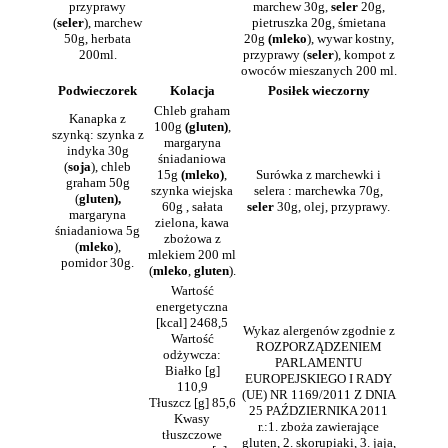
przyprawy
marchew 30g,
seler
20g,
(
seler
), marchew
pietruszka 20g, śmietana
50g, herbata
20g
(mleko
), wywar kostny,
200ml.
przyprawy (
seler
), kompot z
owoców mieszanych 200 ml.
Podwieczorek
Kolacja
Posiłek wieczorny
Chleb graham
Kanapka z
100g
(gluten)
,
szynką: szynka z
margaryna
indyka 30g
śniadaniowa
(
soja
), chleb
15g
(mleko)
,
Surówka z marchewki i
graham 50g
szynka wiejska
selera : marchewka 70g,
(
gluten),
60g , sałata
seler
30g, olej, przyprawy.
margaryna
zielona, kawa
śniadaniowa 5g
zbożowa z
(
mleko
),
mlekiem 200 ml
pomidor 30g.
(
mleko
,
gluten
).
Wartość
energetyczna
[kcal] 2468,5
Wykaz alergenów zgodnie z
Wartość
ROZPORZĄDZENIEM
odżywcza:
PARLAMENTU
Białko [g]
EUROPEJSKIEGO I RADY
110,9
(UE) NR 1169/2011 Z DNIA
Tłuszcz [g] 85,6
25 PAŹDZIERNIKA 2011
Kwasy
r.:1. zboża zawierające
tłuszczowe
gluten, 2. skorupiaki, 3. jaja,