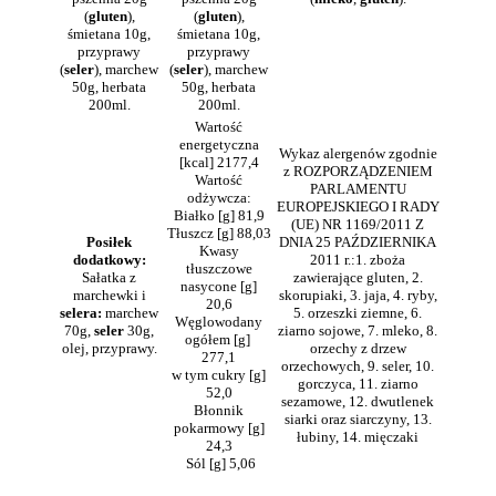
(
gluten
),
(
gluten
),
śmietana 10g,
śmietana 10g,
przyprawy
przyprawy
(
seler
), marchew
(
seler
), marchew
50g, herbata
50g, herbata
200ml.
200ml.
Wartość
energetyczna
Wykaz alergenów zgodnie
[kcal] 2177,4
z ROZPORZĄDZENIEM
Wartość
PARLAMENTU
odżywcza:
EUROPEJSKIEGO I RADY
Białko [g] 81,9
(UE) NR 1169/2011 Z
Tłuszcz [g] 88,03
Posiłek
DNIA 25 PAŹDZIERNIKA
Kwasy
dodatkowy:
2011 r.:1. zboża
tłuszczowe
Sałatka z
zawierające gluten, 2.
nasycone [g]
marchewki i
skorupiaki, 3. jaja, 4. ryby,
20,6
selera:
marchew
5. orzeszki ziemne, 6.
Węglowodany
70g,
seler
30g,
ziarno sojowe, 7. mleko, 8.
ogółem [g]
olej, przyprawy.
orzechy z drzew
277,1
orzechowych, 9. seler, 10.
w tym cukry [g]
gorczyca, 11. ziarno
52,0
sezamowe, 12. dwutlenek
Błonnik
siarki oraz siarczyny, 13.
pokarmowy [g]
łubiny, 14. mięczaki
24,3
Sól [g] 5,06