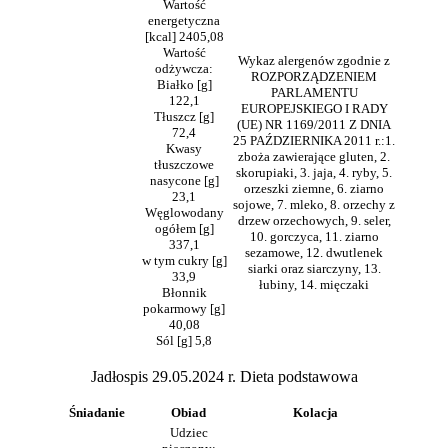
Wartość
energetyczna
[kcal] 2405,08
Wartość
Wykaz alergenów zgodnie z
odżywcza:
ROZPORZĄDZENIEM
Białko [g]
PARLAMENTU
122,1
EUROPEJSKIEGO I RADY
Tłuszcz [g]
(UE) NR 1169/2011 Z DNIA
72,4
25 PAŹDZIERNIKA 2011 r.:1.
Kwasy
zboża zawierające gluten, 2.
tłuszczowe
skorupiaki, 3. jaja, 4. ryby, 5.
nasycone [g]
orzeszki ziemne, 6. ziarno
23,1
sojowe, 7. mleko, 8. orzechy z
Węglowodany
drzew orzechowych, 9. seler,
ogółem [g]
10. gorczyca, 11. ziarno
337,1
sezamowe, 12. dwutlenek
w tym cukry [g]
siarki oraz siarczyny, 13.
33,9
łubiny, 14. mięczaki
Błonnik
pokarmowy [g]
40,08
Sól [g] 5,8
Jadłospis 29.05.2024 r. Dieta podstawowa
Śniadanie
Obiad
Kolacja
Udziec