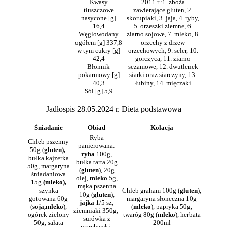
Kwasy
2011 r.:1. zboża
tłuszczowe
zawierające gluten, 2.
nasycone [g]
skorupiaki, 3. jaja, 4. ryby,
16,4
5. orzeszki ziemne, 6.
Węglowodany
ziarno sojowe, 7. mleko, 8.
ogółem [g] 337,8
orzechy z drzew
w tym cukry [g]
orzechowych, 9. seler, 10.
42,4
gorczyca, 11. ziarno
Błonnik
sezamowe, 12. dwutlenek
pokarmowy [g]
siarki oraz siarczyny, 13.
40,3
łubiny, 14. mięczaki
Sól [g] 5,9
Jadłospis 28.05.2024 r. Dieta podstawowa
Śniadanie
Obiad
Kolacja
Ryba
Chleb pszenny
panierowana:
50g (
gluten),
ryba
100g,
bułka kajzerka
bułka tarta 20g
50g, margaryna
(
gluten
), 20g
śniadaniowa
olej,
mleko
5g,
15g
(mleko),
mąka pszenna
szynka
Chleb graham 100g (
gluten
),
10g (
gluten
),
gotowana 60g
margaryna słoneczna 10g
jajka
1/5 sz,
(
soja,mleko
),
(
mleko
), papryka 50g,
ziemniaki 350g,
ogórek zielony
twaróg 80g (
mleko
), herbata
surówka z
50g, sałata
200ml
marchewki: