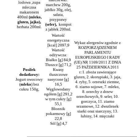
lodowa ,zupa
marchew 200g,
mleczna
jabłko 30g, olej,
makaronem
sałata,
400ml
(mleko,
przyprawy
gluten, jajka),
(seler),
kompot
herbata 200ml.
z jabłek 200ml.
Wartość
energetyczna
Wykaz alergenów zgodnie z
[kcal] 2097,9
ROZPORZĄDZENIEM
Wartość
PARLAMENTU
odżywcza:
EUROPEJSKIEGO I RADY
Białko [g] 84,9
(UE) NR 1169/2011 Z DNIA
Tłuszcz [g] 71,2
25 PAŹDZIERNIKA 2011
Posiłek
Kwasy
r.:1. zboża zawierające
dodatkowy:
tłuszczowe
gluten, 2. skorupiaki, 3. jaja,
Jogurt owocowy
nasycone [g]
4. ryby, 5. orzeszki ziemne,
(
mleko
) bez
16,5
6. ziarno sojowe, 7. mleko,
cukru 150g,
Węglowodany
8. orzechy z drzew
ogółem [g] 291,2
orzechowych, 9. seler, 10.
w tym cukry [g]
gorczyca, 11. ziarno
55,1
sezamowe, 12. dwutlenek
Błonnik
siarki oraz siarczyny, 13.
pokarmowy [g]
łubiny, 14. mięczaki
22,8
Sól [g] 4,7