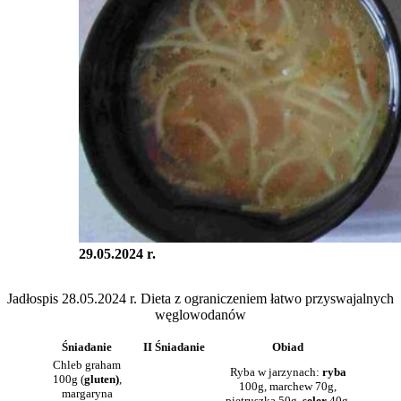
29.05.2024 r.
Jadłospis 28.05.2024 r. Dieta z ograniczeniem łatwo przyswajalnych
węglowodanów
Śniadanie
II Śniadanie
Obiad
Chleb graham
Ryba w jarzynach:
ryba
100g (
gluten)
,
100g, marchew 70g,
margaryna
pietruszka 50g,
seler
40g,