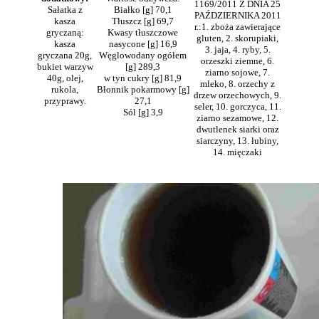
1169/2011 Z DNIA 25
Sałatka z
Białko [g] 70,1
PAŹDZIERNIKA 2011
kasza
Tłuszcz [g] 69,7
r.:1. zboża zawierające
gryczaną:
Kwasy tłuszczowe
gluten, 2. skorupiaki,
kasza
nasycone [g] 16,9
3. jaja, 4. ryby, 5.
gryczana 20g,
Węglowodany ogółem
orzeszki ziemne, 6.
bukiet warzyw
[g] 289,3
ziarno sojowe, 7.
40g, olej,
w tyn cukry [g] 81,9
mleko, 8. orzechy z
rukola,
Błonnik pokarmowy [g]
drzew orzechowych, 9.
przyprawy.
27,1
seler, 10. gorczyca, 11.
Sól [g] 3,9
ziarno sezamowe, 12.
dwutlenek siarki oraz
siarczyny, 13. łubiny,
14. mięczaki