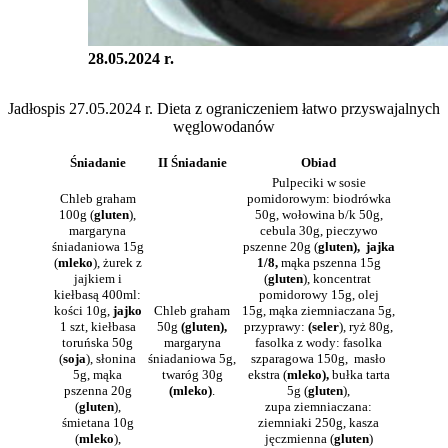
28.05.2024 r.
Jadłospis 27.05.2024 r. Dieta z ograniczeniem łatwo przyswajalnych
węglowodanów
Śniadanie
II Śniadanie
Obiad
Pulpeciki w sosie
Chleb graham
pomidorowym: biodrówka
100g (
gluten
),
50g, wołowina b/k 50g,
margaryna
cebula 30g, pieczywo
śniadaniowa 15g
pszenne 20g (
gluten), jajka
(
mleko
), żurek z
1/8,
mąka pszenna 15g
jajkiem i
(
gluten
), koncentrat
kiełbasą 400ml:
pomidorowy 15g, olej
kości 10g,
jajko
Chleb graham
15g, mąka ziemniaczana 5g,
1 szt, kiełbasa
50g
(gluten),
przyprawy:
(seler
), ryż 80g,
toruńska 50g
margaryna
fasolka z wody: fasolka
(
soja
), słonina
śniadaniowa 5g,
szparagowa 150g, masło
5g, mąka
twaróg 30g
ekstra (
mleko),
bułka tarta
pszenna 20g
(mleko)
.
5g (
gluten
),
(
gluten
),
zupa ziemniaczana:
śmietana 10g
ziemniaki 250g, kasza
(
mleko
),
jęczmienna (
gluten
)