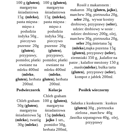
100 g
(gluten)
,
100 g
(gluten)
,
Rosół z makaronem :
margaryna
margaryna
makaron 30g (
gluten, jajko
),
śniadaniowa
śniadaniowa
marchew 30g, pietruszka 20g,
15g
(mleko)
,
15g
(mleko)
,
seler
20g, wywar kostny
pasta mięsna :
pasta mięsna :
drobiowy, przyprawy (
seler
),
mięso z
mięso z
udziec drobiowy w sosie :
podudzia
podudzia
udziec drobiowy 200g, olej,
indyka 50g ,
indyka 50g ,
marchew 30g, pietruszka 20g,
pieczywo
pieczywo
seler
20g,śmietana 5g
pszenne 20g
pszenne 20g
(
mleko
),mąka pszenna 15g
(
gluten
),
(
gluten
),
(
gluten)
, przyprawy
(seler
),
przyprawy,
przyprawy,
ziemniaki 350 g, ,kalafior na
pomidor, płatki
pomidor, płatki
parze ; kalafior mrożony 150 g
owsiane na
owsiane na
, masło(
mleko
), bułka tarta
mleku 400ml
mleku 400ml
(
gluten
), przyprawy (
seler
),
(
mleko
,
(
mleko
,
kompot z jabłek 200ml.
gluten
), herbata
gluten
), herbata
200ml.
200ml.
Podwieczorek
Kolacja
Posiłek wieczorny
Chleb graham
Chleb graham
100 g
(gluten)
,
Sałatka z kuskusem : kuskus
50g (
gluten
),
margaryna
(
gluten)
30g , pietruszka
margaryna
śniadaniowa
zielona , marchew 40g
śniadaniowa 5g
15g
(mleko)
,
,fasolka szparagowa 40g, olej,
(
mleko
), twaróg
jajko
1 szt
.
,
przyprawy
30g (
mleko
).
pomidor 50g,
herbata 200ml,