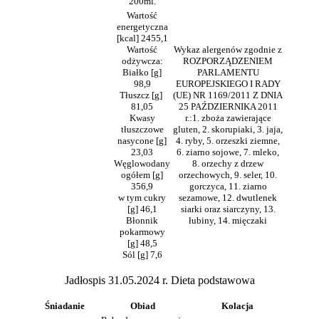
200ml.
Wartość
energetyczna
[kcal] 2455,1
Wartość
Wykaz alergenów zgodnie z
odżywcza:
ROZPORZĄDZENIEM
Białko [g]
PARLAMENTU
98,9
EUROPEJSKIEGO I RADY
Tłuszcz [g]
(UE) NR 1169/2011 Z DNIA
81,05
25 PAŹDZIERNIKA 2011
Kwasy
r.:1. zboża zawierające
tłuszczowe
gluten, 2. skorupiaki, 3. jaja,
nasycone [g]
4. ryby, 5. orzeszki ziemne,
23,03
6. ziarno sojowe, 7. mleko,
Węglowodany
8. orzechy z drzew
ogółem [g]
orzechowych, 9. seler, 10.
356,9
gorczyca, 11. ziarno
w tym cukry
sezamowe, 12. dwutlenek
[g] 46,1
siarki oraz siarczyny, 13.
Błonnik
łubiny, 14. mięczaki
pokarmowy
[g] 48,5
Sól [g] 7,6
Jadłospis 31.05.2024 r. Dieta podstawowa
Śniadanie
Obiad
Kolacja