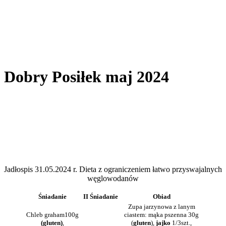
Dobry Posiłek maj 2024
Jadłospis 31.05.2024 r. Dieta z ograniczeniem łatwo przyswajalnych
węglowodanów
Śniadanie
II Śniadanie
Obiad
Zupa jarzynowa z lanym
Chleb graham100g
ciastem: mąka pszenna 30g
(gluten)
,
(
gluten
),
jajko
1/3szt.,