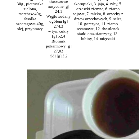
tłuszczowe
30g , pietruszka
skorupiaki, 3. jaja, 4. ryby, 5.
nasycone [g]
zielona,
orzeszki ziemne, 6. ziarno
24,1
marchew 40g,
sojowe, 7. mleko, 8. orzechy z
Węglowodany
fasolka
drzew orzechowych, 9. seler,
ogółem [g]
szparagowa 40g,
10. gorczyca, 11. ziarno
274,3
olej, przyprawy.
sezamowe, 12. dwutlenek
w tym cukry
siarki oraz siarczyny, 13.
[g] 52,4
łubiny, 14. mięczaki
Błonnik
pokarmowy [g]
27,02
Sól [g] 5,2