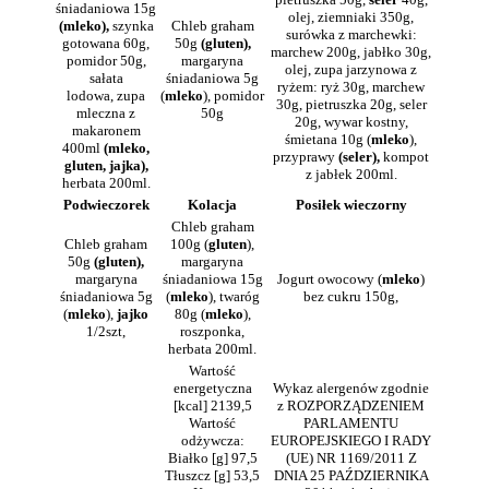
śniadaniowa 15g
olej, ziemniaki 350g,
(mleko),
szynka
Chleb graham
surówka z marchewki:
gotowana 60g,
50g
(gluten),
marchew 200g, jabłko 30g,
pomidor 50g,
margaryna
olej, zupa jarzynowa z
sałata
śniadaniowa 5g
ryżem: ryż 30g, marchew
lodowa, zupa
(
mleko
), pomidor
30g, pietruszka 20g, seler
mleczna z
50g
20g, wywar kostny,
makaronem
śmietana 10g (
mleko
),
400ml
(mleko,
przyprawy
(seler),
kompot
gluten, jajka),
z jabłek 200ml.
herbata 200ml.
Podwieczorek
Kolacja
Posiłek wieczorny
Chleb graham
Chleb graham
100g (
gluten
),
50g
(gluten),
margaryna
margaryna
śniadaniowa 15g
Jogurt owocowy (
mleko
)
śniadaniowa 5g
(
mleko
), twaróg
bez cukru 150g,
(
mleko
),
jajko
80g (
mleko
),
1/2szt,
roszponka,
herbata 200ml.
Wartość
energetyczna
Wykaz alergenów zgodnie
[kcal] 2139,5
z ROZPORZĄDZENIEM
Wartość
PARLAMENTU
odżywcza:
EUROPEJSKIEGO I RADY
Białko [g] 97,5
(UE) NR 1169/2011 Z
Tłuszcz [g] 53,5
DNIA 25 PAŹDZIERNIKA