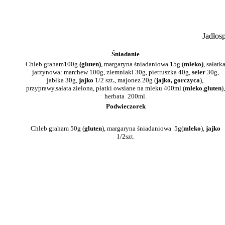
Jadłos
Śniadanie
Chleb graham100g
(gluten)
, margaryna śniadaniowa 15g (
mleko)
, sałatk
jarzynowa: marchew 100g, ziemniaki 30g, pietruszka 40g,
seler
30g,
jabłka 30g,
jajko
1/2 szt
.
, majonez 20g (
jajko, gorczyca
),
przyprawy,sałata zielona, płatki owsiane na mleku 400ml (
mleko
,
gluten
),
herbata 200ml.
Podwieczorek
Chleb graham 50g (
gluten
), margaryna śniadaniowa 5g(
mleko
),
jajko
1/2szt.