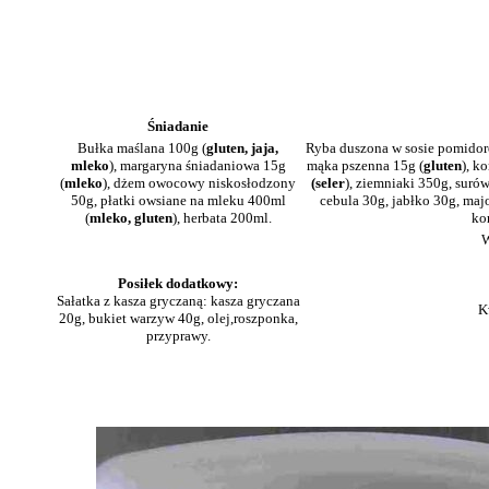
Śniadanie
Bułka maślana 100g (
gluten, jaja,
Ryba duszona w sosie pomido
mleko
), margaryna śniadaniowa 15g
mąka pszenna 15g (
gluten
), k
(
mleko
), dżem owocowy niskosłodzony
(seler
), ziemniaki 350g, suró
50g, płatki owsiane na mleku 400ml
cebula 30g, jabłko 30g, maj
(
mleko, gluten
), herbata 200ml.
ko
W
Posiłek dodatkowy:
Sałatka z kasza gryczaną: kasza gryczana
K
20g, bukiet warzyw 40g, olej,roszponka,
przyprawy.