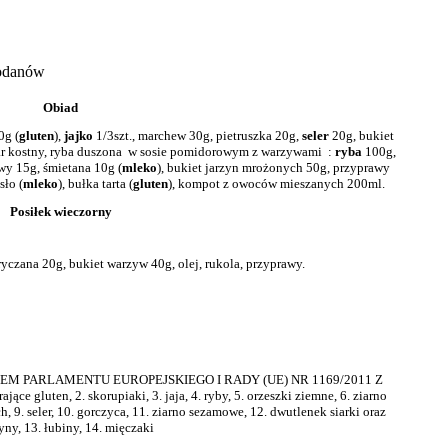
wodanów
Obiad
0g (
gluten
),
jajko
1/3szt., marchew 30g, pietruszka 20g,
seler
20g, bukiet
r kostny, ryba duszona w sosie pomidorowym z warzywami :
ryba
100g,
wy 15g, śmietana 10g (
mleko
), bukiet jarzyn mrożonych 50g, przyprawy
sło (
mleko
), bułka tarta (
gluten
), kompot z owoców mieszanych 200ml.
Posiłek wieczorny
ryczana 20g, bukiet warzyw 40g, olej, rukola, przyprawy.
NIEM PARLAMENTU EUROPEJSKIEGO I RADY (UE) NR 1169/2011 Z
e gluten, 2. skorupiaki, 3. jaja, 4. ryby, 5. orzeszki ziemne, 6. ziarno
, 9. seler, 10. gorczyca, 11. ziarno sezamowe, 12. dwutlenek siarki oraz
yny, 13. łubiny, 14. mięczaki