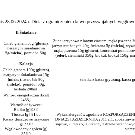
pis 28.06.2024 r. Dieta z ograniczeniem łatwo przyswajalnych węglo
II Śniadanie
a
Zupa jarzynowa z lanym ciastem: mąka pszenna 3
Chleb graham 50g (
gluten
),
jarzyn mrożonych 40g, śmietana 5g (
mleko)
, wywa
margaryna śniadaniowa
mąka pszenna 15g
(gluten)
, koncentrat pomidoro
5g(
mleko
), pomidor
50g.
(
seler
), ziemniaki 350g, brokuł: brokuł 150g, ma
Kolacja
Chleb graham 100g
(gluten)
,
margaryna śniadaniowa 15g
(mleko)
, twarożek 80g
Sałatka z kasza gryczaną: kasza g
(
mleko
), pomidor 50g,
herbata 200ml.
Wartość energetyczna [kcal]
2455,1
Wartość odżywcza:
Białko [g] 98,9
Tłuszcz [g] 81,05
Wykaz alergenów zgodnie z ROZPORZĄDZE
Kwasy tłuszczowe nasycone
DNIA 25 PAŹDZIERNIKA 2011 r.:1. zboża zawierając
[g] 23,03
sojowe, 7. mleko, 8. orzechy z drzew orzechowych
Węglowodany ogółem [g]
siarcz
356,9