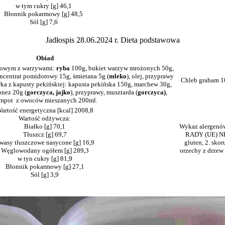
w tym cukry [g] 46,1
Błonnik pokarmowy [g] 48,5
Sól [g] 7,6
Jadłospis 28.06.2024 r. Dieta podstawowa
Obiad
rowym z warzywami:
ryba
100g, bukiet warzyw mrożonych 50g,
oncentrat pomidorowy 15g, śmietana 5g (
mleko
), olej, przyprawy
Chleb graham 
wka z kapusty pekińskiej: kapusta pekińska 150g, marchew 30g,
onez 20g (
gorczyca, jajko
), przyprawy, musztarda (
gorczyca)
,
mpot z owoców mieszanych 200ml.
artość energetyczna [kcal] 2008,8
Wartość odżywcza:
Białko [g] 70,1
Wykaz alerge
Tłuszcz [g] 69,7
RADY (UE) NR
wasy tłuszczowe nasycone [g] 16,9
gluten, 2. skoru
Węglowodany ogółem [g] 289,3
orzechy z drzew 
w tyn cukry [g] 81,9
Błonnik pokarmowy [g] 27,1
Sól [g] 3,9