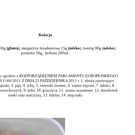
Kolacja
100g
(gluten
), margaryna śniadaniowa 15g
(mleko
), twaróg 80g (
mleko
),
pomidor 50g, herbata 200ml.
nów zgodnie z ROZPORZĄDZENIEM PARLAMENTU EUROPEJSKIEGO I
 1169/2011 Z DNIA 25 PAŹDZIERNIKA 2011 r.:1. zboża zawierające
piaki, 3. jaja, 4. ryby, 5. orzeszki ziemne, 6. ziarno sojowe, 7. mleko, 8.
orzechowych, 9. seler, 10. gorczyca, 11. ziarno sezamowe, 12. dwutlenek
siarki oraz siarczyny, 13. łubiny, 14. mięczaki